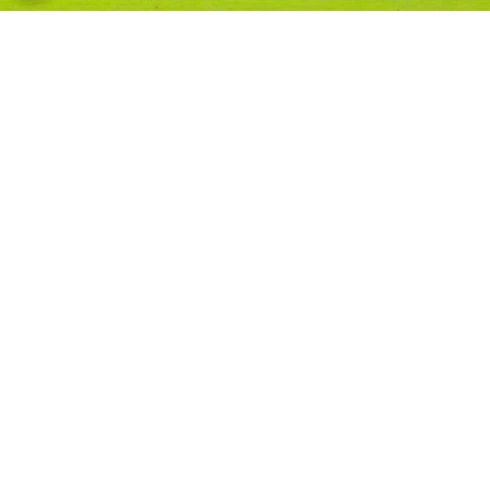
©
RRSS
La figura de El Salvador a la que quiso Alianza,
le dijo que no a Águila y ya definió su futuro: “Todo está
firmado”
Por
Juan Cruz Russo
Sigue a FCA en Google!
El Salvador
atraviesa un momento futbolístico
de puro revuelo, de esos que hasta se vuelve
complicado analizar. Tanto para su
Selección
Nacional
como en la
Liga Mayor
corren
tiempos sumamente agitados. Todo decanta