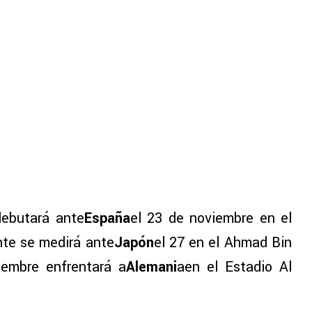
debutará ante
España
el 23 de noviembre en el
te se medirá ante
Japón
el 27 en el Ahmad Bin
ciembre enfrentará a
Alemani
aen el Estadio Al