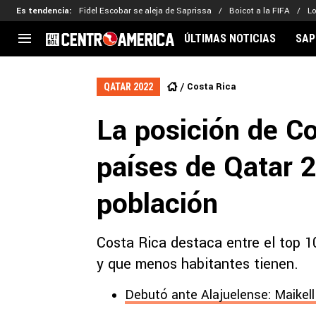
Es tendencia
:
Fidel Escobar se aleja de Saprissa
Boicot a la FIFA
L
ÚLTIMAS NOTICIAS
SAP
CENTROAMÉRICA
CONCACAF
LEG
Costa Rica
QATAR 2022
Costa Rica
Copa Oro
Key
La posición de Co
Guatemala
Liga de Naciones
Ker
Honduras
Eliminatorias
Ada
países de Qatar 
El Salvador
Copa de Campeones
Nat
Panamá
Copa Centroamericana
población
Nicaragua
MLS
Costa Rica destaca entre el top 1
y que menos habitantes tienen.
Debutó ante Alajuelense: Maikel