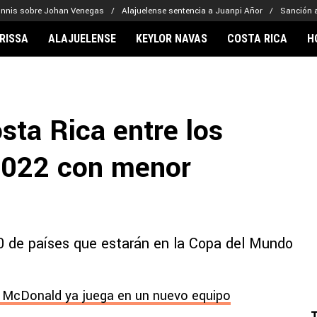
onnis sobre Johan Venegas
Alajuelense sentencia a Juanpi Añor
Sanción a
RISSA
ALAJUELENSE
KEYLOR NAVAS
COSTA RICA
H
IONARIOS
CLUBES FCA
FÚTBOL INTE
lor Navas
Saprissa
Mundial 2026
sta Rica entre los
vin Arriaga
Alajuelense
Noticias
lberto Carrasquilla
Herediano
Barcelona
2022 con menor
haniel Méndez-Laing
Comunicaciones
Real Madrid
Municipal
Olimpia
Motagua
0 de países que estarán en la Copa del Mundo
Real Estelí
l McDonald ya juega en un nuevo equipo