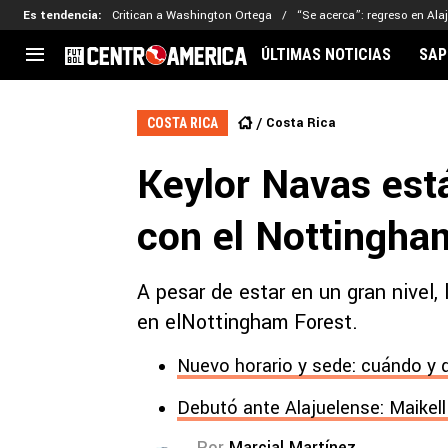
Es tendencia
:
Critican a Washington Ortega
“Se acerca”: regreso en Ala
ÚLTIMAS NOTICIAS
SAP
CENTROAMÉRICA
CONCACAF
LEG
Costa Rica
COSTA RICA
Costa Rica
Copa Oro
Key
Keylor Navas est
Guatemala
Liga de Naciones
Ker
Honduras
Eliminatorias
Ada
con el Nottingha
El Salvador
Copa de Campeones
Nat
Panamá
Copa Centroamericana
A pesar de estar en un gran nivel,
Nicaragua
MLS
en elNottingham Forest.
Nuevo horario y sede: cuándo y d
Debutó ante Alajuelense: Maikel
Por
Marcial Martínez