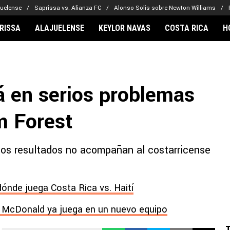
juelense
Saprissa vs. Alianza FC
Alonso Solis sobre Newton Williams
RISSA
ALAJUELENSE
KEYLOR NAVAS
COSTA RICA
H
IONARIOS
CLUBES FCA
FÚTBOL INTE
lor Navas
Saprissa
Mundial 2026
á en serios problemas
vin Arriaga
Alajuelense
Noticias
lberto Carrasquilla
Herediano
Barcelona
m Forest
haniel Méndez-Laing
Comunicaciones
Real Madrid
Municipal
 los resultados no acompañan al costarricense
Olimpia
Motagua
Real Estelí
ónde juega Costa Rica vs. Haití
l McDonald ya juega en un nuevo equipo