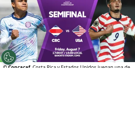
©
Concacaf
Costa Rica y Estados Unidos juegan una de
las semifinales.
Por
Gustavo Pando
Sigue a FCA en Google!
Costa Rica enfrentará a Estados Unidos
este