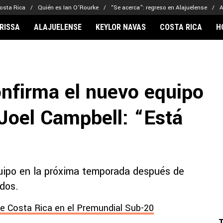
osta Rica
Quién es Ian O’Rourke
“Se acerca”: regreso en Alajuelense
A
RISSA
ALAJUELENSE
KEYLOR NAVAS
COSTA RICA
H
IONARIOS
CLUBES FCA
FÚTBOL INTE
lor Navas
Saprissa
Mundial 2026
nfirma el nuevo equipo
vin Arriaga
Alajuelense
Noticias
lberto Carrasquilla
Herediano
Barcelona
 Joel Campbell: “Está
haniel Méndez-Laing
Comunicaciones
Real Madrid
Municipal
Olimpia
Motagua
quipo en la próxima temporada después de
Real Estelí
dos.
de Costa Rica en el Premundial Sub-20