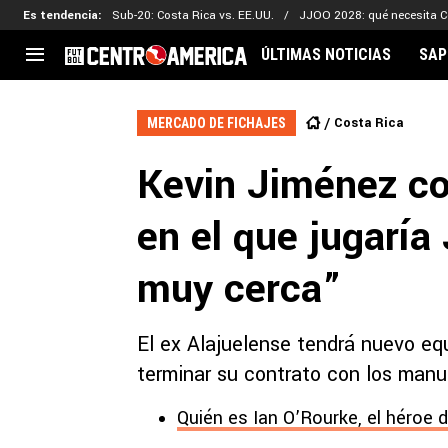
Es tendencia
:
Sub-20: Costa Rica vs. EE.UU.
JJOO 2028: qué necesita C
ÚLTIMAS NOTICIAS
SAP
CENTROAMÉRICA
CONCACAF
LEG
Costa Rica
MERCADO DE FICHAJES
Costa Rica
Copa Oro
Key
Kevin Jiménez co
Guatemala
Liga de Naciones
Ker
Honduras
Eliminatorias
Ada
en el que jugaría
El Salvador
Copa de Campeones
Nat
Panamá
Copa Centroamericana
muy cerca”
Nicaragua
MLS
El ex Alajuelense tendrá nuevo e
terminar su contrato con los manu
Quién es Ian O’Rourke, el héroe 