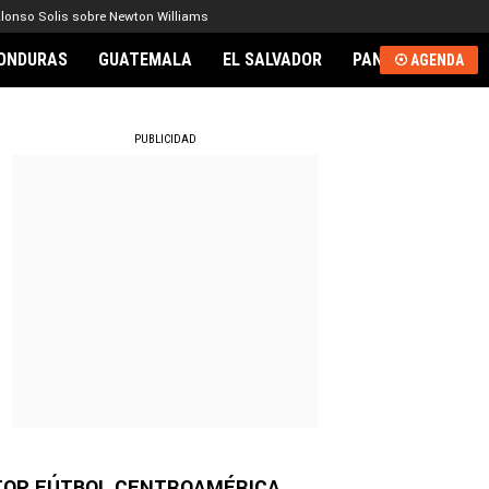
lonso Solis sobre Newton Williams
ONDURAS
GUATEMALA
EL SALVADOR
PANAMÁ
NICA
AGENDA
RNACIONAL
PUBLICIDAD
TOP FÚTBOL CENTROAMÉRICA