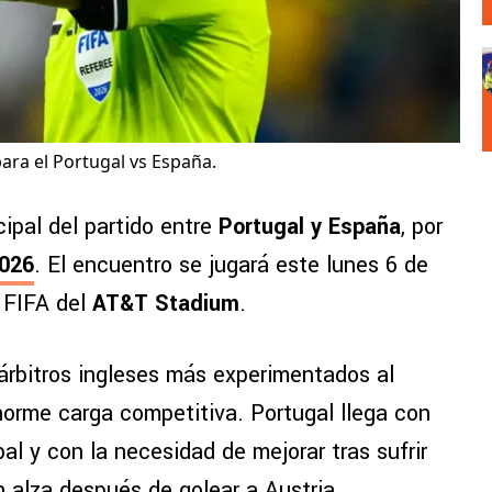
para el Portugal vs España.
cipal del partido entre
Portugal y España
, por
2026
. El encuentro se jugará este lunes 6 de
 FIFA del
AT&T Stadium
.
árbitros ingleses más experimentados al
norme carga competitiva. Portugal llega con
al y con la necesidad de mejorar tras sufrir
 alza después de golear a Austria.