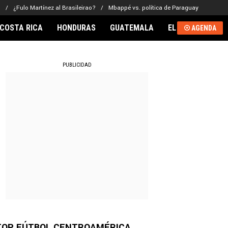
o
¿Fulo Martínez al Brasileirao?
Mbappé vs. política de Paraguay
COSTA RICA
HONDURAS
GUATEMALA
EL SALVADOR
AGENDA
RNACIONAL
PUBLICIDAD
TOP FÚTBOL CENTROAMÉRICA