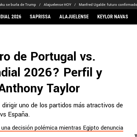
aku se burla de Trump
Alajuelense HOY
Manfred Ugalde: futuro confirmad
DIAL 2026
SAPRISSA
ALAJUELENSE
KEYLOR NAVAS
IONARIOS
CLUBES FCA
FÚTBOL INTE
lor Navas
Saprissa
Mundial 2026
tro de Portugal vs.
vin Arriaga
Alajuelense
Noticias
lberto Carrasquilla
Herediano
Barcelona
dial 2026? Perfil y
haniel Méndez-Laing
Comunicaciones
Real Madrid
Municipal
Anthony Taylor
Olimpia
Motagua
dirigir uno de los partidos más atractivos de
Real Estelí
 vs España.
a una decisión polémica mientras Egipto denuncia