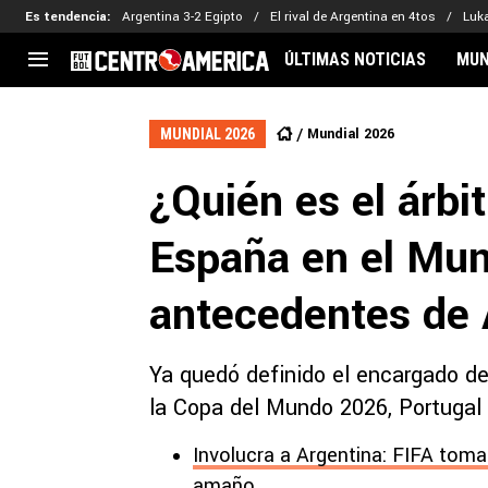
Es tendencia
:
Argentina 3-2 Egipto
El rival de Argentina en 4tos
Luk
ÚLTIMAS NOTICIAS
MUN
CENTROAMÉRICA
CONCACAF
LEG
Mundial 2026
MUNDIAL 2026
Costa Rica
Copa Oro
Key
¿Quién es el árbi
Guatemala
Liga de Naciones
Ker
Honduras
Eliminatorias
Ada
España en el Mun
El Salvador
Copa de Campeones
Nat
Panamá
Copa Centroamericana
antecedentes de 
Nicaragua
MLS
Ya quedó definido el encargado de 
la Copa del Mundo 2026, Portugal
Involucra a Argentina: FIFA tom
amaño