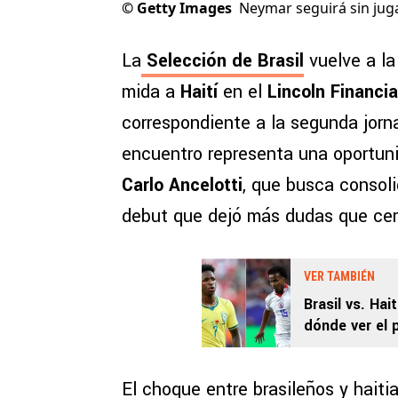
©
Getty Images
Neymar seguirá sin jug
La
Selecci
ón de Brasil
vuelve a la
mida a
Haití
en el
Lincoln Financia
correspondiente a la segunda jor
encuentro representa una oportuni
Carlo Ancelotti
, que busca consoli
debut que dejó más dudas que cer
VER TAMBIÉN
Brasil vs. Ha
dónde ver el 
El choque entre brasileños y haiti