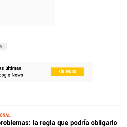
R
as últimas
SÍGUENOS
oogle News
IONAL
roblemas: la regla que podría obligarlo