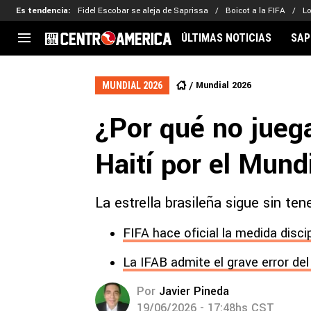
Es tendencia
:
Fidel Escobar se aleja de Saprissa
Boicot a la FIFA
L
ÚLTIMAS NOTICIAS
SAP
CENTROAMÉRICA
CONCACAF
LEG
Mundial 2026
MUNDIAL 2026
Costa Rica
Copa Oro
Key
¿Por qué no jueg
Guatemala
Liga de Naciones
Ker
Honduras
Eliminatorias
Ada
Haití por el Mun
El Salvador
Copa de Campeones
Nat
Panamá
Copa Centroamericana
La estrella brasileña sigue sin ten
Nicaragua
MLS
FIFA hace oficial la medida disci
La IFAB admite el grave error de
Por
Javier Pineda
19/06/2026 - 17:48hs CST