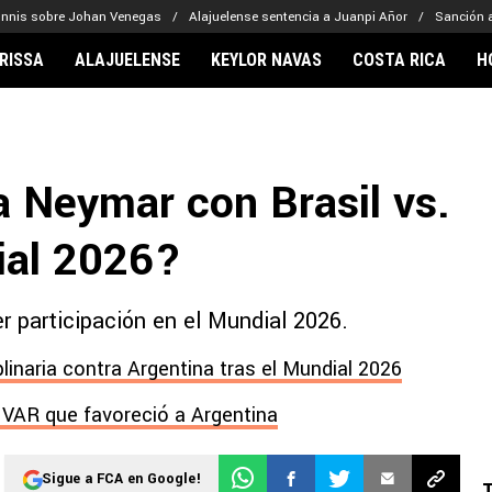
onnis sobre Johan Venegas
Alajuelense sentencia a Juanpi Añor
Sanción a
RISSA
ALAJUELENSE
KEYLOR NAVAS
COSTA RICA
H
IONARIOS
CLUBES FCA
FÚTBOL INTE
lor Navas
Saprissa
Mundial 2026
a Neymar con Brasil vs.
vin Arriaga
Alajuelense
Noticias
lberto Carrasquilla
Herediano
Barcelona
dial 2026?
haniel Méndez-Laing
Comunicaciones
Real Madrid
Municipal
er participación en el Mundial 2026.
Olimpia
Motagua
plinaria contra Argentina tras el Mundial 2026
Real Estelí
l VAR que favoreció a Argentina
Sigue a FCA en Google!