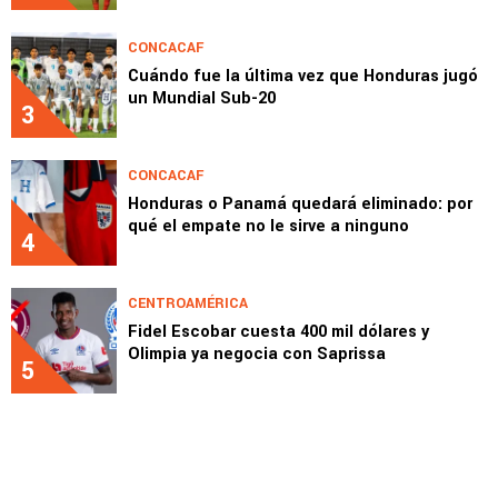
CONCACAF
Cuándo fue la última vez que Honduras jugó
un Mundial Sub-20
3
CONCACAF
Honduras o Panamá quedará eliminado: por
qué el empate no le sirve a ninguno
4
CENTROAMÉRICA
Fidel Escobar cuesta 400 mil dólares y
Olimpia ya negocia con Saprissa
5