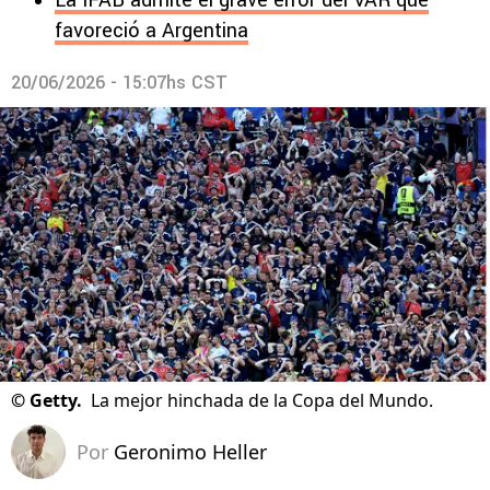
La IFAB admite el grave error del VAR que
favoreció a Argentina
20/06/2026 - 15:07hs CST
©
Getty.
La mejor hinchada de la Copa del Mundo.
Por
Geronimo Heller