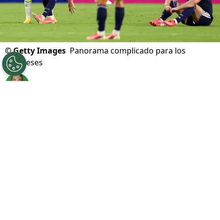
©
Getty Images
Panorama complicado para los
escoceses
Por
Javier Pineda
Sigue a FCA en Google!
El grupo C de la
Copa del Mundo del 2026
se
definió esta tarde en el que
Brasil
cumplió con
los pronósticos y logró ganar su partido contra
Escocia
con
Vinicius Júnior
como figura, lo