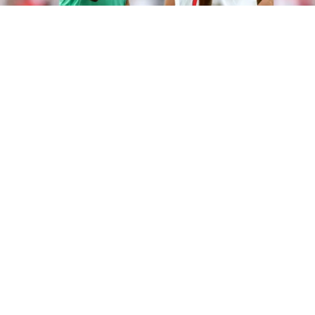
©
Getty Images
Said Martínez no expulsó a Bellingham
en el Mundial 2026.
Por
Maximiliano Mansilla
Sigue a FCA en Google!
El arbitraje de Honduras hizo historia gracias a
Said Martínez, quien se convirtió en el primer
árbitro central del país en dirigir partidos en un
Mundial 2026
. Tras su regreso, el réferi
catracho, conocido también como
El
Matemático
, compartió varias historias sobre