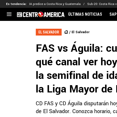
Es tendencia
:
IA predice a Costa Rica y Guatemala
Sub-20: Costa Rica vs
ÚLTIMAS NOTICIAS
SAP
CENTROAMÉRICA
CONCACAF
LEG
El Salvador
EL SALVADOR
Costa Rica
Copa Oro
Key
FAS vs Águila: cu
Guatemala
Liga de Naciones
Ker
Honduras
Eliminatorias
Ada
qué canal ver hoy
El Salvador
Copa de Campeones
Nat
Panamá
Copa Centroamericana
la semifinal de i
Nicaragua
MLS
la Liga Mayor de 
CD FAS y CD Águila disputarán hoy
de El Salvador. Conozca horario, c