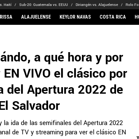
. Haití
Sub-20: Guatemala vs. EEUU
Diriangén vs. Alajuelense
Rolo Fo
RISSA
ALAJUELENSE
KEYLOR NAVAS
COSTA RICA
H
IONARIOS
CLUBES FCA
FÚTBOL INTE
lor Navas
Saprissa
Mundial 2026
ándo, a qué hora y por
vin Arriaga
Alajuelense
Noticias
lberto Carrasquilla
Herediano
Barcelona
 EN VIVO el clásico por
haniel Méndez-Laing
Comunicaciones
Real Madrid
Municipal
da del Apertura 2022 de
Olimpia
Motagua
El Salvador
Real Estelí
 la ida de las semifinales del Apertura 2022
anal de TV y streaming para ver el clásico EN