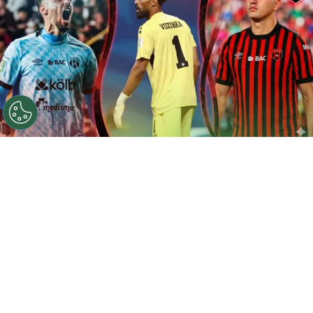
©
Instagram/Gemini
Las noticias del día más
importantes de Alajuelense.
Por
Gustavo Pando
Sigue a FCA en Google!
El
Mundial 2026
avanza pero eso no detiene la