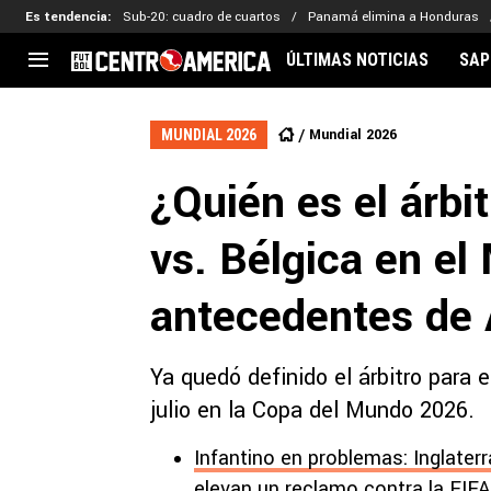
Es tendencia
:
Sub-20: cuadro de cuartos
Panamá elimina a Honduras
ÚLTIMAS NOTICIAS
SAP
CENTROAMÉRICA
CONCACAF
LEG
Mundial 2026
MUNDIAL 2026
Costa Rica
Copa Oro
Key
¿Quién es el árbi
Guatemala
Liga de Naciones
Ker
Honduras
Eliminatorias
Ada
vs. Bélgica en el
El Salvador
Copa de Campeones
Nat
Panamá
Copa Centroamericana
antecedentes d
Nicaragua
MLS
Ya quedó definido el árbitro para e
julio en la Copa del Mundo 2026.
Infantino en problemas: Inglate
elevan un reclamo contra la FIFA