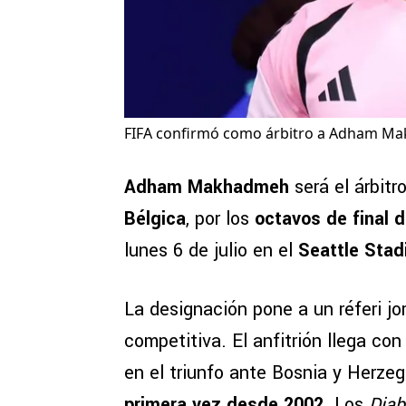
FIFA confirmó como árbitro a Adham Mak
Adham Makhadmeh
será el árbitr
Bélgica
, por los
octavos de final 
lunes 6 de julio en el
Seattle Sta
La designación pone a un réferi j
competitiva. El anfitrión llega con
en el triunfo ante Bosnia y Herze
primera vez desde 2002
. Los
Diab