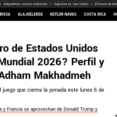
Alajuelense: nuevos uniformes
Saprissa vs. San Carlos
El futuro de Ke
RISSA
ALAJUELENSE
KEYLOR NAVAS
COSTA RICA
H
IONARIOS
CLUBES FCA
FÚTBOL INTE
lor Navas
Saprissa
Mundial 2026
tro de Estados Unidos
vin Arriaga
Alajuelense
Noticias
lberto Carrasquilla
Herediano
Barcelona
 Mundial 2026? Perfil y
haniel Méndez-Laing
Comunicaciones
Real Madrid
Municipal
e Adham Makhadmeh
Olimpia
Motagua
l juego que cierrra la jornada este lunes 6 de
Real Estelí
rra y Francia se aprovechan de Donald Trump y