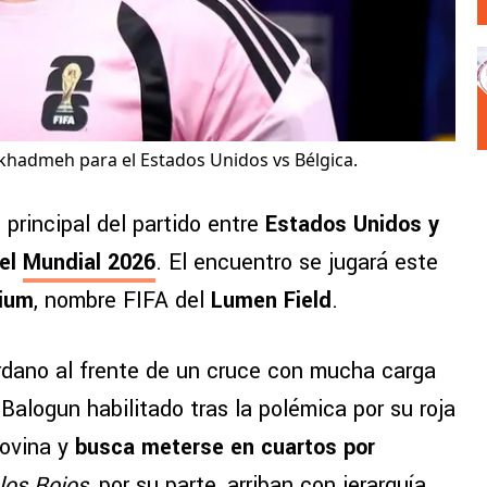
hadmeh para el Estados Unidos vs Bélgica.
o principal del partido entre
Estados Unidos y
del
Mundial 2026
. El encuentro se jugará este
dium
, nombre FIFA del
Lumen Field
.
ordano al frente de un cruce con mucha carga
 Balogun habilitado tras la polémica por su roja
govina y
busca meterse en cuartos por
los Rojos
, por su parte, arriban con jerarquía