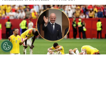
©
Getty.
Colombia se quedó en el camino de la forma
más dolorosa.
Por
Geronimo Heller
Sigue a FCA en Google!