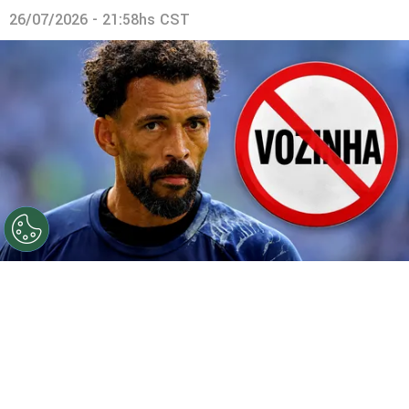
26/07/2026 - 21:58hs CST
©
Getty.
Prohibido Vozinha.
Por
Geronimo Heller
Sigue a FCA en Google!