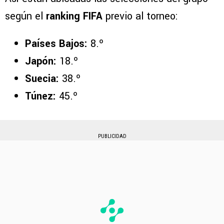
según el
ranking FIFA
previo al torneo:
Países Bajos:
8.º
Japón:
18.º
Suecia:
38.º
Túnez:
45.º
PUBLICIDAD