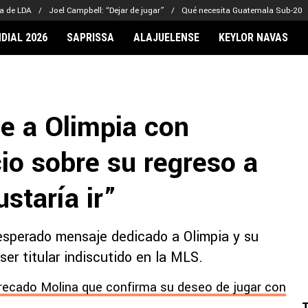
ra de LDA
Joel Campbell: “Dejar de jugar”
Qué necesita Guatemala Sub-20
DIAL 2026
SAPRISSA
ALAJUELENSE
KEYLOR NAVAS
IONARIOS
CLUBES FCA
FÚTBOL INTE
lor Navas
Saprissa
Mundial 2026
e a Olimpia con
vin Arriaga
Alajuelense
Noticias
lberto Carrasquilla
Herediano
Barcelona
io sobre su regreso a
haniel Méndez-Laing
Comunicaciones
Real Madrid
Municipal
staría ir”
Olimpia
Motagua
nesperado mensaje dedicado a Olimpia y su
Real Estelí
ser titular indiscutido en la MLS.
recado Molina que confirma su deseo de jugar con