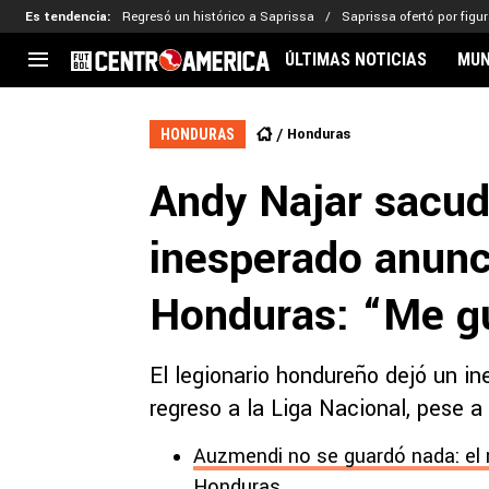
Es tendencia
:
Regresó un histórico a Saprissa
Saprissa ofertó por figu
ÚLTIMAS NOTICIAS
MUN
CENTROAMÉRICA
CONCACAF
LEG
Honduras
HONDURAS
Costa Rica
Copa Oro
Key
Andy Najar sacud
Guatemala
Liga de Naciones
Ker
Honduras
Eliminatorias
Ada
inesperado anunc
El Salvador
Copa de Campeones
Nat
Panamá
Copa Centroamericana
Honduras: “Me gu
Nicaragua
MLS
El legionario hondureño dejó un i
regreso a la Liga Nacional, pese a 
Auzmendi no se guardó nada: el 
Honduras