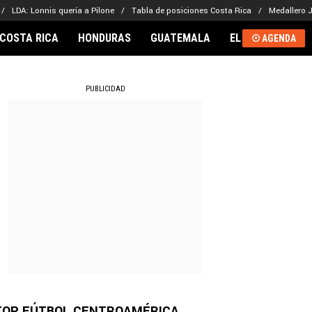
LDA: Lonnis quería a Pilone
Tabla de posiciones Costa Rica
Medallero 
COSTA RICA
HONDURAS
GUATEMALA
EL SALVADOR
AGENDA
RNACIONAL
PUBLICIDAD
TOP FÚTBOL CENTROAMÉRICA