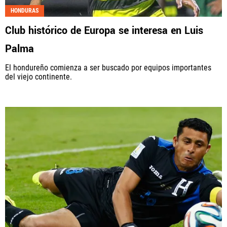
HONDURAS
Fútbol Centroamérica, al igual que Futbol Sites, es
Club histórico de Europa se interesa en Luis
una compañía perteneciente a Better Collective.
Todos los derechos reservados.
Palma
El hondureño comienza a ser buscado por equipos importantes
del viejo continente.