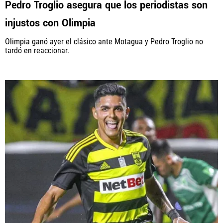
Pedro Troglio asegura que los periodistas son
injustos con Olimpia
PANAMÁ
Olimpia ganó ayer el clásico ante Motagua y Pedro Troglio no
NICARAGUA
tardó en reaccionar.
CONCACAF
FÚTBOL INTERNACIONAL
QUIENES SOMOS
|
STAFF
|
CONTACTO
Términos y Condiciones
Políticas de Privacidad
Política Editorial
Ad Choices