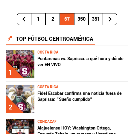
1
2
67
350
351
TOP FÚTBOL CENTROAMÉRICA
COSTA RICA
Puntarenas vs. Saprissa: a qué hora y dónde
ver EN VIVO
1
COSTA RICA
Fidel Escobar confirma una noticia fuera de
Saprissa: "Sueño cumplido"
2
CONCACAF
Alajuelense HOY: Washington Ortega,