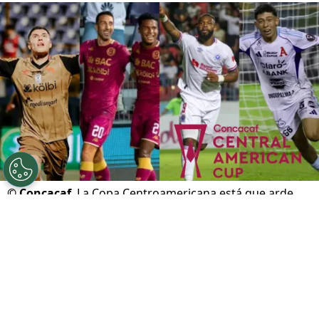
©
Concacaf
La Copa Centroamericana está que arde.
Por
Gustavo Pando
Sigue a FCA en Google!