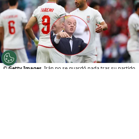
©
Getty Images
Irán no se guardó nada tras su partido
contra Egipto.
Por
Maximiliano Mansilla
Sigue a FCA en Google!
La participación de Irán en este
Mundial 2026