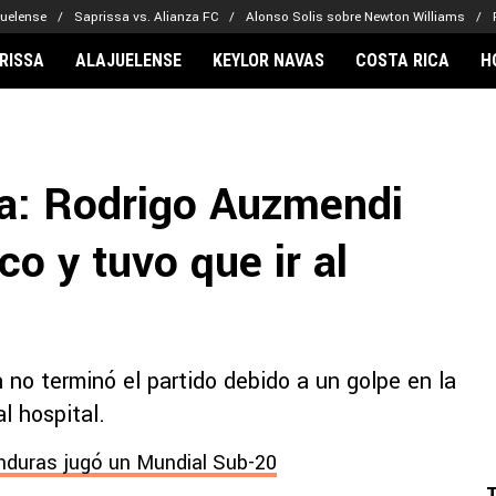
juelense
Saprissa vs. Alianza FC
Alonso Solis sobre Newton Williams
RISSA
ALAJUELENSE
KEYLOR NAVAS
COSTA RICA
H
IONARIOS
CLUBES FCA
FÚTBOL INTE
lor Navas
Saprissa
Mundial 2026
a: Rodrigo Auzmendi
vin Arriaga
Alajuelense
Noticias
lberto Carrasquilla
Herediano
Barcelona
co y tuvo que ir al
haniel Méndez-Laing
Comunicaciones
Real Madrid
Municipal
Olimpia
Motagua
 no terminó el partido debido a un golpe en la
Real Estelí
l hospital.
nduras jugó un Mundial Sub-20