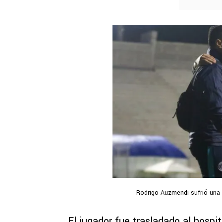
Rodrigo Auzmendi sufrió una co
El jugador fue trasladado al hospi