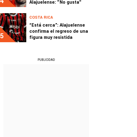
4
Alajuelense: "No gusta"
COSTA RICA
“Está cerca”: Alajuelense
confirma el regreso de una
5
figura muy resistida
PUBLICIDAD