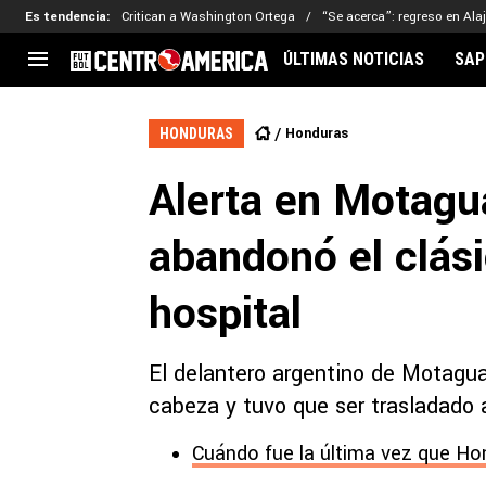
Es tendencia
:
Critican a Washington Ortega
“Se acerca”: regreso en Ala
ÚLTIMAS NOTICIAS
SAP
CENTROAMÉRICA
CONCACAF
LEG
Honduras
HONDURAS
Costa Rica
Copa Oro
Key
Alerta en Motagu
Guatemala
Liga de Naciones
Ker
Honduras
Eliminatorias
Ada
abandonó el clási
El Salvador
Copa de Campeones
Nat
Panamá
Copa Centroamericana
hospital
Nicaragua
MLS
El delantero argentino de Motagua
cabeza y tuvo que ser trasladado a
Cuándo fue la última vez que Ho