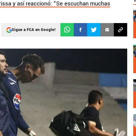
issa y así reaccionó: "Se escuchan muchas
Sigue a FCA en Google!