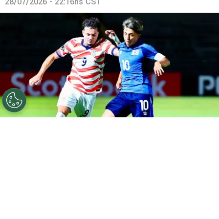
28/07/2026 - 22:16hs CST
©
FESFUT
La Selecta volvió a perder y se complica en el
Premundial Sub-20.
Por
Maximiliano Mansilla
Sigue a FCA en Google!