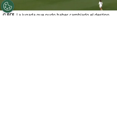
©
FCF
La jugada que pudo haber cambiado el destino
de Costa Rica en la Copa Oro de Concacaf W [VIDEO]
Por
Marcial Martínez
Sigue a FCA en Google!
La
Selección de Costa Rica
no pudo ante
Canadá
en los cuartos de final de la
Copa Oro
de Concacaf W
. Recordemos que fue el mismo
rival que hace unos días superó a las
costarricenses en la fase de grupos. En esta