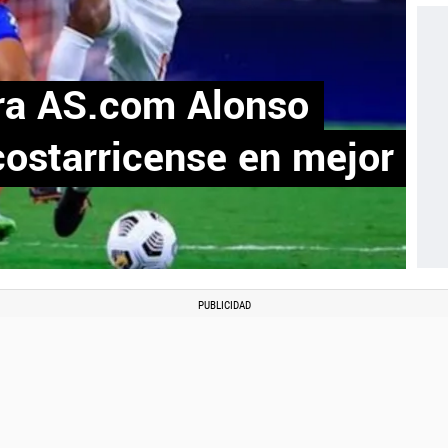
ra AS.com Alonso
costarricense en mejor