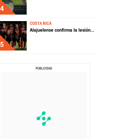
4
COSTA RICA
Alajuelense confirma la lesión
...
5