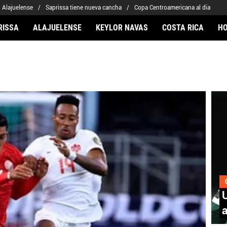
n Alajuelense
Saprissa tiene nueva cancha
Copa Centroamericana al día
RISSA
ALAJUELENSE
KEYLOR NAVAS
COSTA RICA
H
ARIOS
CLUBES FCA
FÚTBOL INTERNACION
 Navas
Saprissa
Mundial 2026
Arriaga
Alajuelense
Noticias
to Carrasquilla
Herediano
Barcelona
iel Méndez-Laing
Comunicaciones
Real Madrid
Municipal
Olimpia
Motagua
Real Estelí