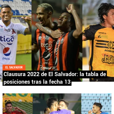
Fútbol Centroamérica, al igual que Futbol Sites, es
una compañía perteneciente a Better Collective.
Todos los derechos reservados.
EL SALVADOR
Clausura 2022 de El Salvador: la tabla de
posiciones tras la fecha 13