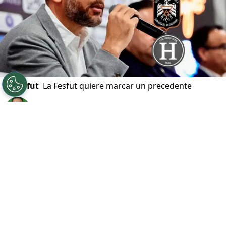
©
Fesfut
La Fesfut quiere marcar un precedente
Por
Javier Pineda
Sigue a FCA en Google!
El
fútbol salvadoreño
atraviesa uno de sus
momentos más delicados en materia
administrativa luego de que saliera a la luz el