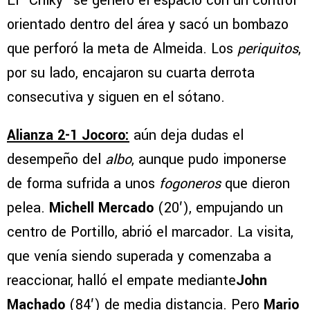
El “Chiky” se generó el espacio con un control
orientado dentro del área y sacó un bombazo
que perforó la meta de Almeida. Los
periquitos
,
por su lado, encajaron su cuarta derrota
consecutiva y siguen en el sótano.
Alianza 2-1 Jocoro:
aún deja dudas el
desempeño del
albo
, aunque pudo imponerse
de forma sufrida a unos
fogoneros
que dieron
pelea.
Michell Mercado
(20′), empujando un
centro de Portillo, abrió el marcador. La visita,
que venía siendo superada y comenzaba a
reaccionar, halló el empate mediante
John
Machado
(84′) de media distancia. Pero
Mario