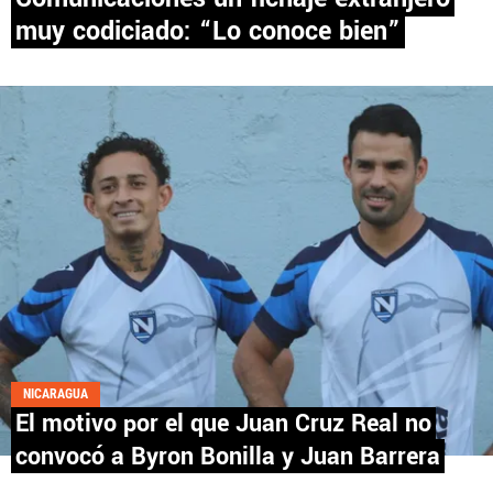
muy codiciado: “Lo conoce bien”
PANAMÁ
NICARAGUA
CONCACAF
FÚTBOL INTERNACIONAL
QUIENES SOMOS
|
STAFF
|
CONTACTO
NICARAGUA
El motivo por el que Juan Cruz Real no
Términos y Condiciones
Políticas de Privacidad
convocó a Byron Bonilla y Juan Barrera
Política Editorial
Ad Choices