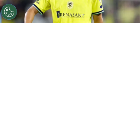
©
Getty.
Warren Madrigal reapareció en las redes
sociales.
Por
Geronimo Heller
Sigue a FCA en Google!
Warren Madrigal
quedó fuera de la
convocatoria del Nashville SC para sus
últimos tres compromisos por la Major League
Soccer
, y su ausencia no tardó en despertar la