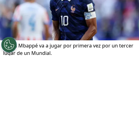
Kylian Mbappé va a jugar por primera vez por un tercer
lugar de un Mundial.
Por
Maximiliano Mansilla
Sigue a FCA en Google!
Antes del cruce entre Francia e Inglaterra, el
antecedente más reciente de un partido por el
tercer puesto de una
Copa del Mundo
se