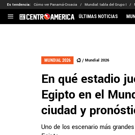
Es tendencia
:
Cómo ver Panamá-Croacia
Mundial: tabla del Grupo I
ÚLTIMAS NOTICIAS
MUN
CENTROAMÉRICA
CONCACAF
LEG
Costa Rica
Copa Oro
Key
Guatemala
Liga de Naciones
Ker
Mundial 2026
MUNDIAL 2026
Honduras
Eliminatorias
Ada
El Salvador
Copa de Campeones
Nat
En qué estadio j
Panamá
Copa Centroamericana
Nicaragua
MLS
Egipto en el Mun
ciudad y pronósti
Uno de los escenario más grandes