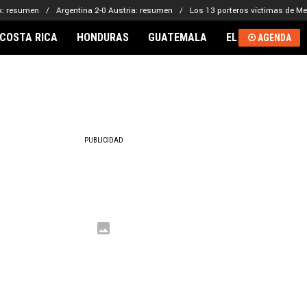
ak: resumen
Argentina 2-0 Austria: resumen
Los 13 porteros víctimas de Me
COSTA RICA
HONDURAS
GUATEMALA
EL SALVADOR
AGENDA
RNACIONAL
PUBLICIDAD