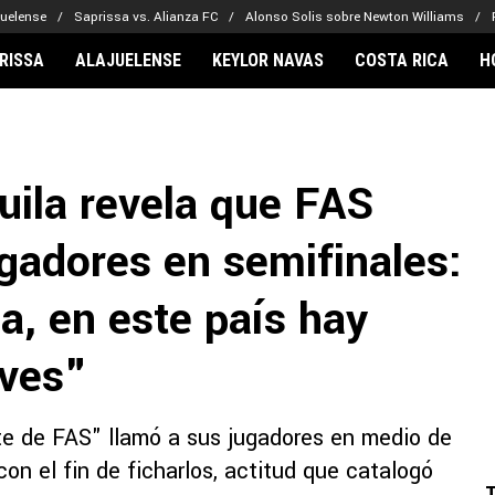
juelense
Saprissa vs. Alianza FC
Alonso Solis sobre Newton Williams
RISSA
ALAJUELENSE
KEYLOR NAVAS
COSTA RICA
H
IONARIOS
CLUBES FCA
FÚTBOL INTE
lor Navas
Saprissa
Mundial 2026
uila revela que FAS
vin Arriaga
Alajuelense
Noticias
lberto Carrasquilla
Herediano
Barcelona
gadores en semifinales:
haniel Méndez-Laing
Comunicaciones
Real Madrid
Municipal
a, en este país hay
Olimpia
Motagua
aves"
Real Estelí
te de FAS" llamó a sus jugadores en medio de
con el fin de ficharlos, actitud que catalogó