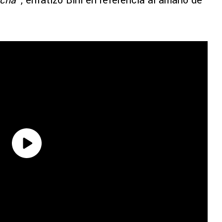
ncha”
, enfatizó Bini en referencia al amaño de