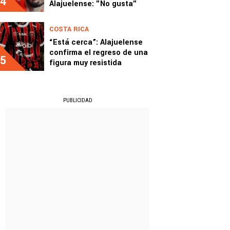
4
Alajuelense: "No gusta"
COSTA RICA
“Está cerca”: Alajuelense
confirma el regreso de una
5
figura muy resistida
PUBLICIDAD