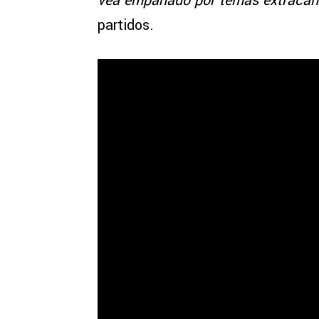
vea empañado por temas extraca
partidos.