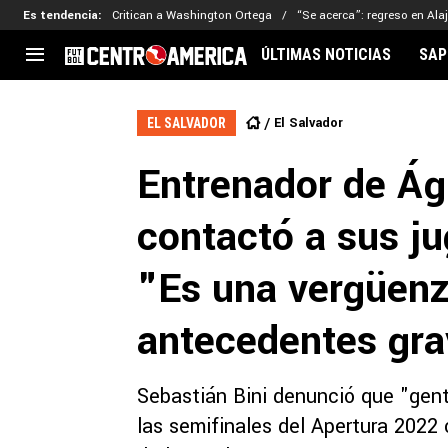
Es tendencia
:
Critican a Washington Ortega
“Se acerca”: regreso en Ala
ÚLTIMAS NOTICIAS
SAP
CENTROAMÉRICA
CONCACAF
LEG
El Salvador
EL SALVADOR
Costa Rica
Copa Oro
Key
Entrenador de Ág
Guatemala
Liga de Naciones
Ker
Honduras
Eliminatorias
Ada
contactó a sus ju
El Salvador
Copa de Campeones
Nat
Panamá
Copa Centroamericana
"Es una vergüenz
Nicaragua
MLS
antecedentes gr
Sebastián Bini denunció que "gen
las semifinales del Apertura 2022 