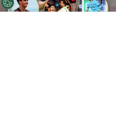
©
Google Gemini / LDA y Caracas FC
Alajuelense HOY:
Juanpi Añor, Luis Gomes, Washington Ortega, Diego
Campos y Celso Borges
Por
Maximiliano Mansilla
Sigue a FCA en Google!
A una semana de que el plantel de
Liga
Deportiva Alajuelense
iniciara la pretemporada
bajo las órdenes de Ismael Rescalvo, siguen