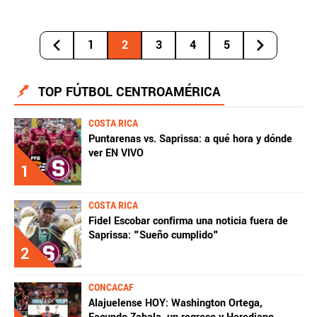
1
2
3
4
5
TOP FÚTBOL CENTROAMÉRICA
COSTA RICA
Puntarenas vs. Saprissa: a qué hora y dónde
ver EN VIVO
1
COSTA RICA
Fidel Escobar confirma una noticia fuera de
Saprissa: "Sueño cumplido"
2
CONCACAF
Alajuelense HOY: Washington Ortega,