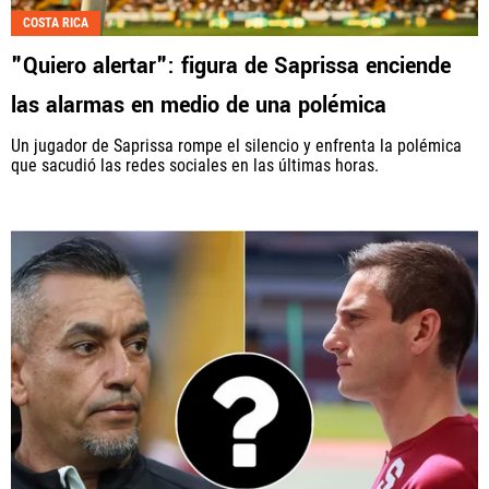
COSTA RICA
Fútbol Centroamérica, al igual que Futbol Sites, es
"Quiero alertar": figura de Saprissa enciende
una compañía perteneciente a Better Collective.
Todos los derechos reservados.
las alarmas en medio de una polémica
Un jugador de Saprissa rompe el silencio y enfrenta la polémica
que sacudió las redes sociales en las últimas horas.