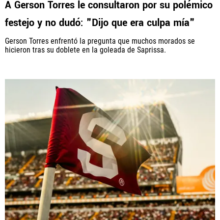
A Gerson Torres le consultaron por su polémico
festejo y no dudó: "Dijo que era culpa mía"
PANAMÁ
Gerson Torres enfrentó la pregunta que muchos morados se
NICARAGUA
hicieron tras su doblete en la goleada de Saprissa.
CONCACAF
FÚTBOL INTERNACIONAL
QUIENES SOMOS
|
STAFF
|
CONTACTO
Términos y Condiciones
Políticas de Privacidad
Política Editorial
Ad Choices