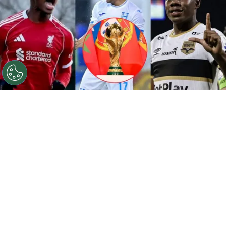
La selección de Honduras trae una nueva generación
para 2030.
Por
José Rodas
Sigue a FCA en Google!
La
selección de Honduras
está a la espera de