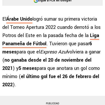
Sigue a FCA en Google!
El
Árabe Unido
logró sumar su primera victoria
del Torneo Apertura 2022 cuando derrotó a los
Potros del Este en la pasada fecha de la
Liga
Panameña de Fútbol
. Tuvieron que pasar
6
meses
para que el
Expreso Azul
volviera a ganar
(
no ganaba desde el 20 de noviembre del
2021
) y
5 meses
para que anotara un gol como
mínimo (
el último gol fue el 26 de febrero del
2022
).
PUBLICIDAD