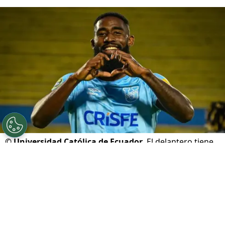
©
Universidad Católica de Ecuador
El delantero tiene
contrato hasta diciembre.
Por
Juan Fittipaldi
Sigue a FCA en Google!