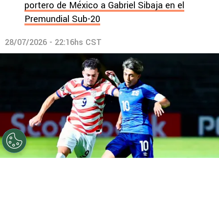
portero de México a Gabriel Sibaja en el
Premundial Sub-20
28/07/2026 - 22:16hs CST
©
FESFUT
La Selecta volvió a perder y se complica en el
Premundial Sub-20.
Por
Maximiliano Mansilla