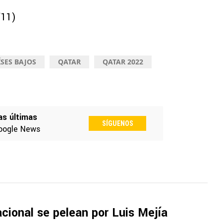
/11)
ÍSES BAJOS
QATAR
QATAR 2022
as últimas
SÍGUENOS
oogle News
cional se pelean por Luis Mejía