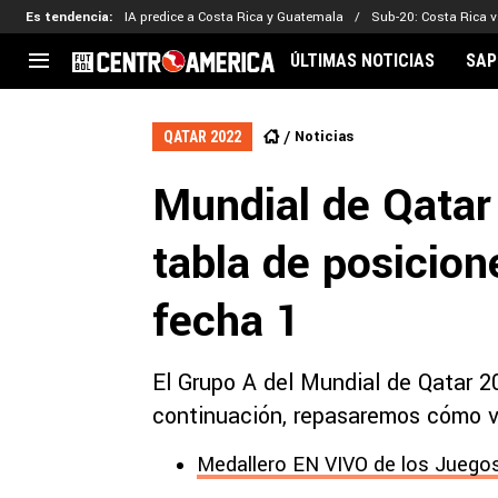
Es tendencia
:
IA predice a Costa Rica y Guatemala
Sub-20: Costa Rica vs
ÚLTIMAS NOTICIAS
SAP
CENTROAMÉRICA
CONCACAF
LEG
Noticias
QATAR 2022
Costa Rica
Copa Oro
Key
Mundial de Qatar
Guatemala
Liga de Naciones
Ker
Honduras
Eliminatorias
Ada
tabla de posicion
El Salvador
Copa de Campeones
Nat
Panamá
Copa Centroamericana
fecha 1
Nicaragua
MLS
El Grupo A del Mundial de Qatar 2
continuación, repasaremos cómo va
Medallero EN VIVO de los Juegos