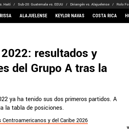
. Haití
Sub-20: Guatemala vs. EEUU
Diriangén vs. Alajuelense
Rolo Fo
RISSA
ALAJUELENSE
KEYLOR NAVAS
COSTA RICA
H
IONARIOS
CLUBES FCA
FÚTBOL INTE
lor Navas
Saprissa
Mundial 2026
 2022: resultados y
vin Arriaga
Alajuelense
Noticias
lberto Carrasquilla
Herediano
Barcelona
es del Grupo A tras la
haniel Méndez-Laing
Comunicaciones
Real Madrid
Municipal
Olimpia
Motagua
022 ya ha tenido sus dos primeros partidos. A
Real Estelí
 la tabla de posiciones.
 Centroamericanos y del Caribe 2026