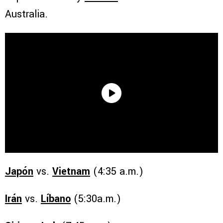
Australia.
Japón
vs.
Vietnam
(4:35 a.m.)
Irán
vs.
Líbano
(5:30a.m.)