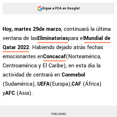
Sigue a FCA en Google!
Hoy, martes 29de marzo
, continuará la última
ventana de las
Eliminatorias
para el
Mundial de
Qatar 2022
. Habiendo dejado atrás fechas
emocionantes en
Concacaf
(Norteamérica,
Centroamérica y El Caribe), en esta día la
actividad de centrará en
Conmebol
(Sudamérica),
UEFA
(Europa),
CAF
(África)
y
AFC
(Asia).
PUBLICIDAD