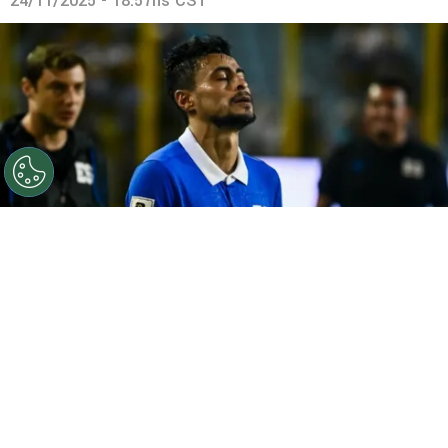
24/11/2025 - 18:57hs CST
©
elsalvador.com
Darwin Cerén confirmó su futuro en
La Selecta.
Por
Maximiliano Mansilla
Sigue a FCA en Google!