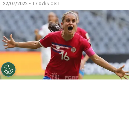
22/07/2022 - 17:07hs CST
Katherine Alvarado se dejó el mejor gol del premundial
de Concacaf (Fedefut CRC)
Por
David Víquez
Sigue a FCA en Google!