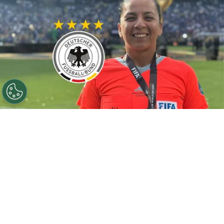
©
Getty Images
La nicaragüense estuvo en el VAR.
Por
Juan Fittipaldi
Sigue a FCA en Google!
La eliminación de
Alemania
del
Mundial 2026