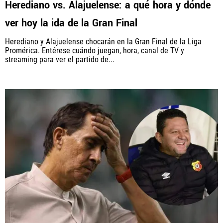
Herediano vs. Alajuelense: a qué hora y dónde
ver hoy la ida de la Gran Final
PANAMÁ
Herediano y Alajuelense chocarán en la Gran Final de la Liga
NICARAGUA
Promérica. Entérese cuándo juegan, hora, canal de TV y
streaming para ver el partido de...
CONCACAF
FÚTBOL INTERNACIONAL
QUIENES SOMOS
|
STAFF
|
CONTACTO
Términos y Condiciones
Políticas de Privacidad
Política Editorial
Ad Choices