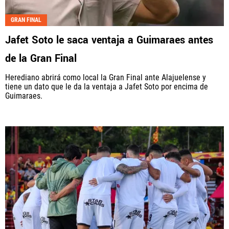
Fútbol Centroamérica, al igual que Futbol Sites, es
GRAN FINAL
una compañía perteneciente a Better Collective.
Jafet Soto le saca ventaja a Guimaraes antes
Todos los derechos reservados.
de la Gran Final
Herediano abrirá como local la Gran Final ante Alajuelense y
tiene un dato que le da la ventaja a Jafet Soto por encima de
Guimaraes.