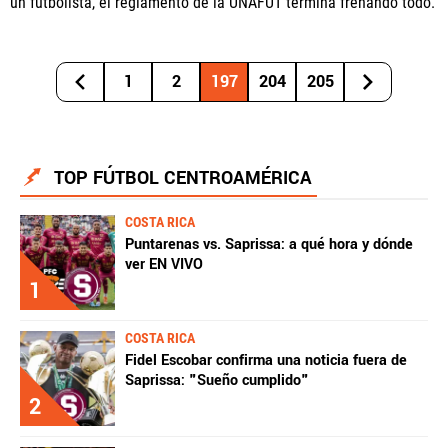
un futbolista, el reglamento de la UNAFUT termina frenando todo.
1
2
197
204
205
TOP FÚTBOL CENTROAMÉRICA
COSTA RICA
Puntarenas vs. Saprissa: a qué hora y dónde
ver EN VIVO
1
COSTA RICA
Fidel Escobar confirma una noticia fuera de
Saprissa: "Sueño cumplido"
2