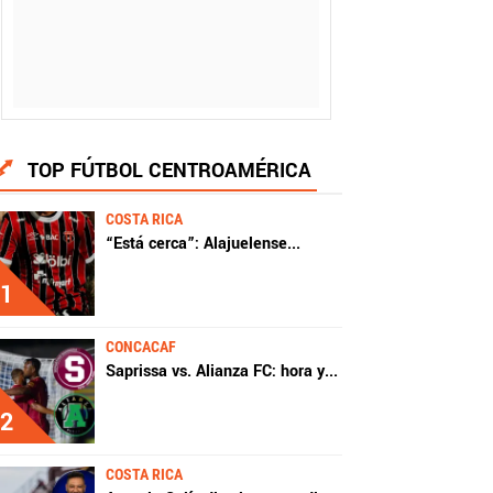
TOP FÚTBOL CENTROAMÉRICA
COSTA RICA
“Está cerca”: Alajuelense
...
1
CONCACAF
Saprissa vs. Alianza FC: hora y
...
2
COSTA RICA