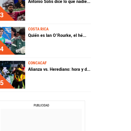
Antonio Solís dice lo que nadie
...
3
COSTA RICA
Quién es Ian O’Rourke, el hé
...
4
CONCACAF
Alianza vs. Herediano: hora y d
...
5