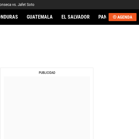
onseca vs. Jafet Soto
ONDURAS
GUATEMALA
EL SALVADOR
PANAMÁ
NICA
AGENDA
AL