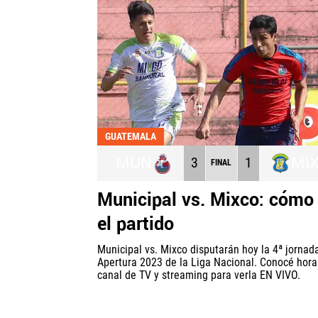
GUATEMALA
MUN
MI
3
1
FINAL
Municipal vs. Mixco: cómo
el partido
Municipal vs. Mixco disputarán hoy la 4ª jornad
Apertura 2023 de la Liga Nacional. Conocé horar
canal de TV y streaming para verla EN VIVO.