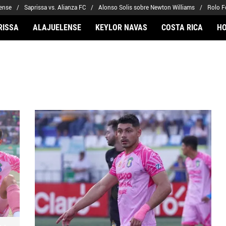
lense
Saprissa vs. Alianza FC
Alonso Solis sobre Newton Williams
Rolo F
RISSA
ALAJUELENSE
KEYLOR NAVAS
COSTA RICA
H
ARIOS
CLUBES FCA
FÚTBOL INTERNACION
 Navas
Saprissa
Mundial 2026
Arriaga
Alajuelense
Noticias
to Carrasquilla
Herediano
Barcelona
iel Méndez-Laing
Comunicaciones
Real Madrid
Municipal
Olimpia
Motagua
Real Estelí