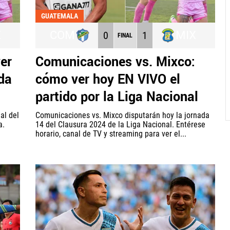
GUATEMALA
X
COM
MIX
0
1
FINAL
er
Comunicaciones vs. Mixco:
da
cómo ver hoy EN VIVO el
partido por la Liga Nacional
al del
Comunicaciones vs. Mixco disputarán hoy la jornada
a.
14 del Clausura 2024 de la Liga Nacional. Entérese
horario, canal de TV y streaming para ver el...