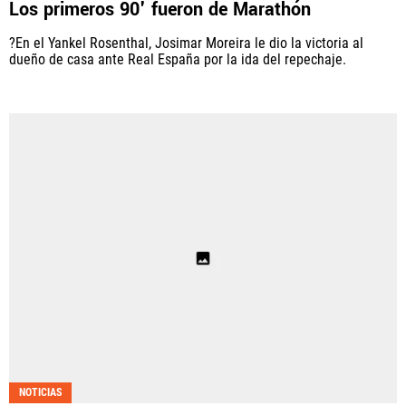
Los primeros 90' fueron de Marathón
PANAMÁ
?En el Yankel Rosenthal, Josimar Moreira le dio la victoria al
dueño de casa ante Real España por la ida del repechaje.
NICARAGUA
CONCACAF
FÚTBOL INTERNACIONAL
QUIENES SOMOS
|
STAFF
|
CONTACTO
Términos y Condiciones
Políticas de Privacidad
Política Editorial
Ad Choices
NOTICIAS