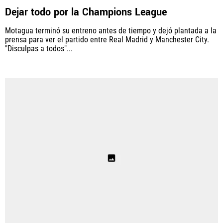
Dejar todo por la Champions League
Fútbol Centroamérica, al igual que Futbol Sites, es
una compañía perteneciente a Better Collective.
Motagua terminó su entreno antes de tiempo y dejó plantada a la
Todos los derechos reservados.
prensa para ver el partido entre Real Madrid y Manchester City.
"Disculpas a todos"...