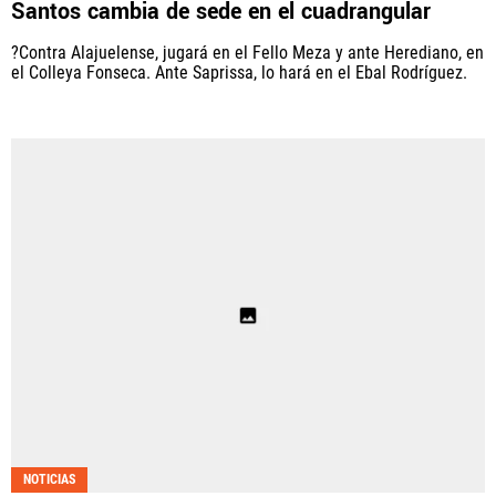
Santos cambia de sede en el cuadrangular
PANAMÁ
?Contra Alajuelense, jugará en el Fello Meza y ante Herediano, en
el Colleya Fonseca. Ante Saprissa, lo hará en el Ebal Rodríguez.
NICARAGUA
CONCACAF
FÚTBOL INTERNACIONAL
QUIENES SOMOS
|
STAFF
|
CONTACTO
Términos y Condiciones
Políticas de Privacidad
Política Editorial
Ad Choices
NOTICIAS