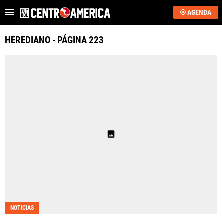
AGENDA
Es tendencia
:
Sub-20: Costa Rica vs. EE.UU.
JJOO 2028: qué neces
HEREDIANO - PÁGINA 223
ÚLTIMAS NOTICIAS
SAPRISSA
ALAJUELENSE
KEYLOR NAVAS
COSTA RICA
HONDURAS
GUATEMALA
NOTICIAS
EL SALVADOR