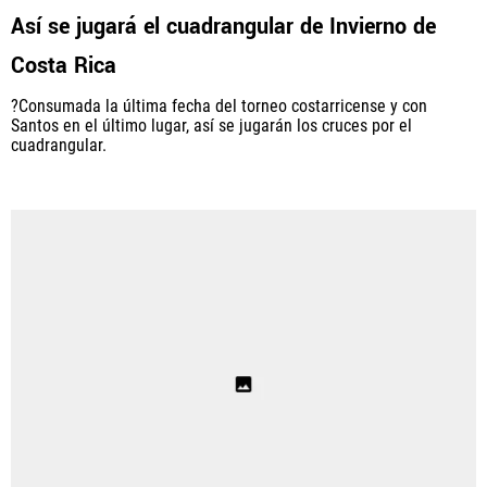
Así se jugará el cuadrangular de Invierno de
Fútbol Centroamérica, al igual que Futbol Sites, es
Costa Rica
una compañía perteneciente a Better Collective.
Todos los derechos reservados.
?Consumada la última fecha del torneo costarricense y con
Santos en el último lugar, así se jugarán los cruces por el
cuadrangular.