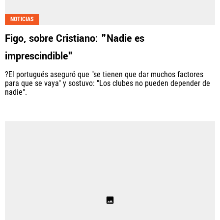
Fútbol Centroamérica, al igual que Futbol Sites, es
NOTICIAS
una compañía perteneciente a Better Collective.
Figo, sobre Cristiano: "Nadie es
Todos los derechos reservados.
imprescindible"
?El portugués aseguró que "se tienen que dar muchos factores
para que se vaya" y sostuvo: "Los clubes no pueden depender de
nadie".