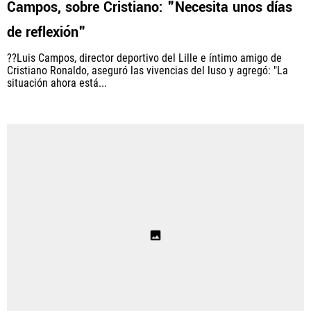
Campos, sobre Cristiano: "Necesita unos días
de reflexión"
PANAMÁ
??Luis Campos, director deportivo del Lille e íntimo amigo de
NICARAGUA
Cristiano Ronaldo, aseguró las vivencias del luso y agregó: "La
situación ahora está...
CONCACAF
FÚTBOL INTERNACIONAL
QUIENES SOMOS
|
STAFF
|
CONTACTO
Términos y Condiciones
Políticas de Privacidad
Política Editorial
Ad Choices