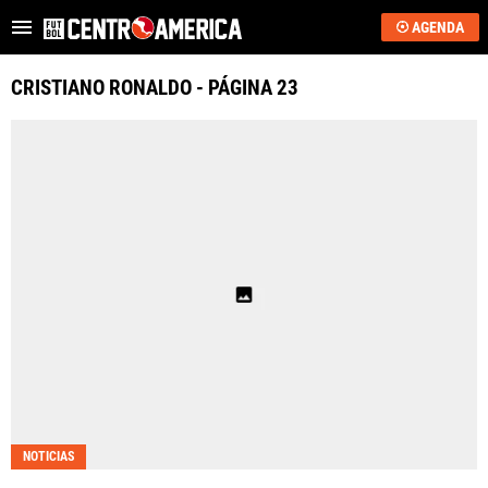
AGENDA
Es tendencia
:
Sub-20: Costa Rica vs. EE.UU.
JJOO 2028: qué neces
CRISTIANO RONALDO - PÁGINA 23
ÚLTIMAS NOTICIAS
SAPRISSA
ALAJUELENSE
KEYLOR NAVAS
COSTA RICA
HONDURAS
GUATEMALA
NOTICIAS
EL SALVADOR