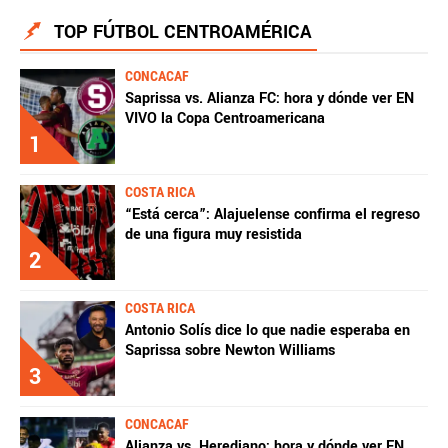
TOP FÚTBOL CENTROAMÉRICA
Fútbol Centroamérica, al igual que Futbol Sites, es
una compañía perteneciente a Better Collective.
Todos los derechos reservados.
CONCACAF
Saprissa vs. Alianza FC: hora y dónde ver EN
VIVO la Copa Centroamericana
1
COSTA RICA
“Está cerca”: Alajuelense confirma el regreso
de una figura muy resistida
2
COSTA RICA
Antonio Solís dice lo que nadie esperaba en
Saprissa sobre Newton Williams
3
CONCACAF
Alianza vs. Herediano: hora y dónde ver EN