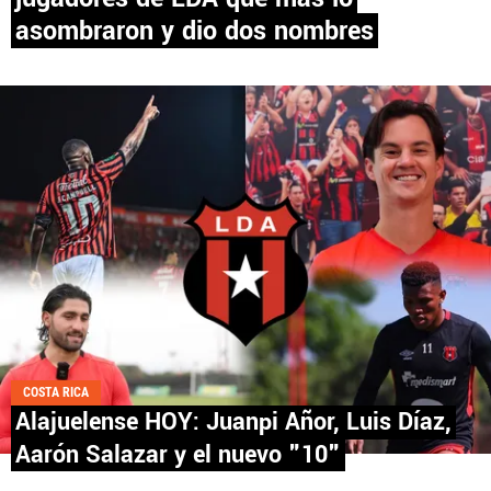
asombraron y dio dos nombres
PANAMÁ
NICARAGUA
CONCACAF
FÚTBOL INTERNACIONAL
QUIENES SOMOS
|
STAFF
|
CONTACTO
COSTA RICA
Alajuelense HOY: Juanpi Añor, Luis Díaz,
Términos y Condiciones
Políticas de Privacidad
Aarón Salazar y el nuevo "10"
Política Editorial
Ad Choices