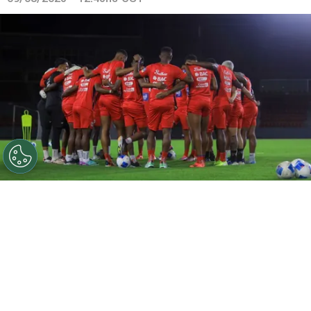
©
rrss
Ídolo advierte a Panamá sobre el riesgo de cara
al Mundial 2026.
Por
Juan Cruz Russo
Sigue a FCA en Google!