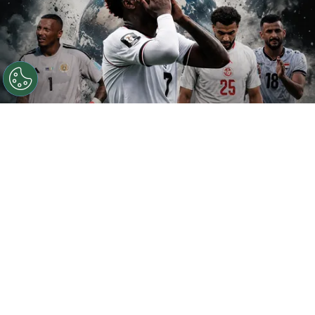
©
Getty.
¿Cuál fue el peor equipo de la primera fase?
Por
Geronimo Heller
Sigue a FCA en Google!
La fase de grupos del
Mundial 2026
ya finalizó
y, con ella, 16 selecciones firmaron su