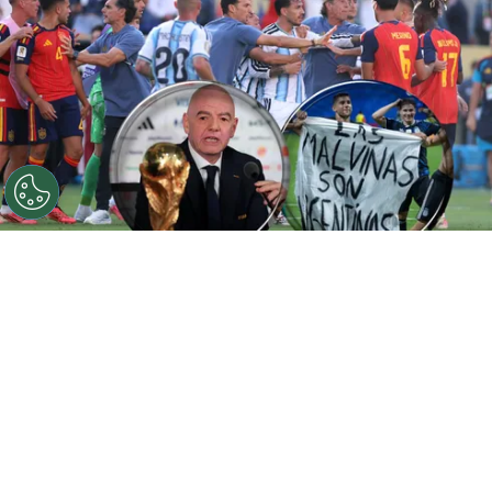
©
Getty Images
FIFA ya tomó una decisión.
Por
Gustavo Pando
Sigue a FCA en Google!
Los incidentes que marcaron el tenso y