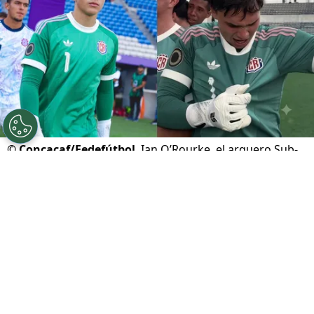
©
Concacaf/Fedefútbol
Ian O’Rourke, el arquero Sub-
20 de Costa Rica.
Por
Gustavo Pando
Sigue a FCA en Google!
Ian O’Rourke
tenía claro que quería ejecutar